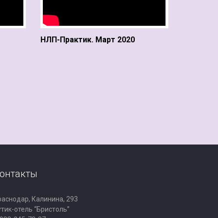
НЛП-Практик. Март 2020
онтакты
раснодар, Калинина, 293
утик-отель “Бристоль”