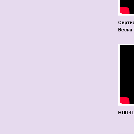
Серти
Весна 
НЛП-Пр