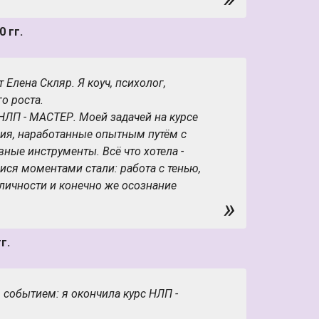
ботки и утилизации всего этого
 гг.
зможность обнаружить свою
почувствовать силы и найти ресурсы для
лей! А если своих способностей
 Елена Скляр. Я коуч, психолог,
оделировать способности успешных
о роста.
и вызывают восхищение! Мастерское
НЛП - МАСТЕР. Моей задачей на курсе
 открывает безграничные возможности!
ия, наработанные опытным путём с
ные инструменты. Всё что хотела -
я моментами стали: работа с тенью,
личности и конечно же осознание
»
ь всем тренерам НЛП-Центр Краснодар и
длене Крохалевской) Приятно, когда
г.
ю!
 событием: я окончила курс НЛП -