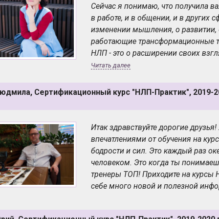
Сейчас я понимаю, что получила в
в работе, и в общении, и в других 
изменении мышления, о развитии, о
работающие трансформационные те
НЛП - это о расширении своих взг
Прошедшие несколько месяцев обу
Читать далее
осознанием, новыми событиями и
поблагодарить нашего тренера Вла
юдмила, Сертификационный курс "НЛП-Практик", 2019-20
и доступное и лёгкое донесение ин
готовность помочь и объяснить! О
приятно получать информацию, да 
Итак здравствуйте дорогие друзья!
очередной модуль!
впечатлениями от обучения на курс
Я считаю, что курс НЛП-практик - э
бодрости и сил. Это каждый раз о
своей цели, как общаться с окруж
человеком. Это когда ты понимае
другом. Я бы ввела такой предмет 
тренеры ТОП! Приходите на курсы 
всем. Потому что с такими знаниям
себе много новой и полезной инф
область их применения - огромна!
Вселенная - добра к нам, и полна
об этом благодаря НЛП!