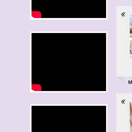
«
М
«