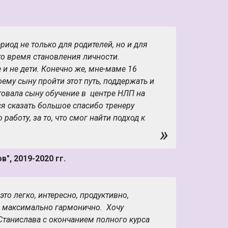
иод не только для родителей, но и для
это время становления личности.
 и не дети. Конечно же, мне-маме 16
оему сыну пройти этот путь, поддержать и
овала сыну обучение в центре НЛП на
ся сказать большое спасибо тренеру
аботу, за то, что смог найти подход к
»
учения радуют и удивляют. Мой сын стал
ным в себе, научился ставить цели и
ил навык эффективного общения
", 2019-2020 гг.
 это легко, интересно, продуктивно,
и максимально гармонично. Хочу
Станислава с окончанием полного курса