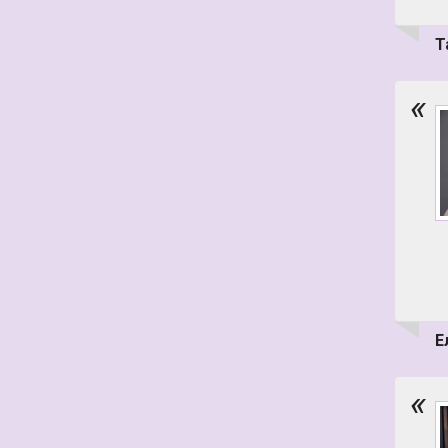
Т
«
Е
«