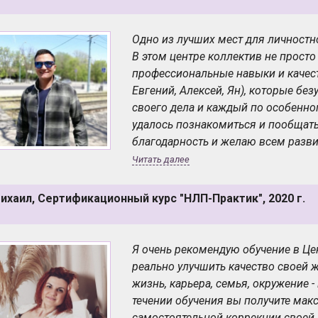
Одно из лучших мест для личностно
В этом центре коллектив не просто 
профессиональные навыки и качест
Евгений, Алексей, Ян), которые б
своего дела и каждый по особенно
удалось познакомиться и пообщать
благодарность и желаю всем разви
событий, которое со мной случается
Читать далее
в полной мере, идеи обратной свя
изучения НЛП, «не видимая и не ос
ихаил, Сертификационный курс "НЛП-Практик", 2020 г.
видна и осознаваема немного боль
НЛП, тем большие возможности отк
великих сказал: «Мы то, куда нап
Я очень рекомендую обучение в Це
это модель восприятия окружающе
реально улучшить качество своей 
формирующих реальность. И здесь 
жизнь, карьера, семья, окружение 
том, что эти самые фильтры можно 
течении обучения вы получите мак
самостоятельной коррекции своей 