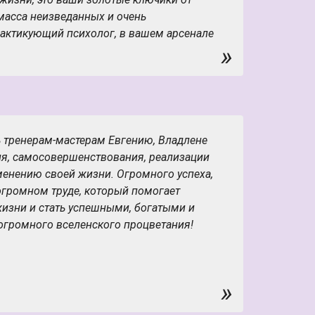
 масса неизведанных и очень
рактикующий психолог, в вашем арсенале
»
ейственных техник для работы с
тренерам Владе и Евгению за такой
 голову не придется, они все красиво
наете себя заново и поймете, что все в
 бонусом, в вашем окружении появятся
о будут вашими единомышленниками.
тренерам-мастерам Евгению, Владлене
ия, самосовершенствования, реализации
енению своей жизни. Огромного успеха,
огромном труде, который помогает
жизни и стать успешными, богатыми и
огромного вселенского процветания!
»