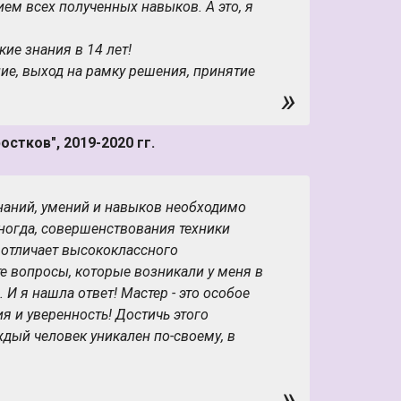
ем всех полученных навыков. А это, я
кие знания в 14 лет!
ие, выход на рамку решения, принятие
»
. Работа с внутренними состояниями,
и коммуникации, раппорт, 14 фокусов
стков", 2019-2020 гг.
гномики. Работа с возражениями,
чивающими убеждениями. Навыки работы
знаний, умений и навыков необходимо
иногда, совершенствования техники
дал подростам прекрасную возможность
 отличает высококлассного
окачиваться. Спасибо Тренерам центра за
 те вопросы, которые возникали у меня в
 И я нашла ответ! Мастер - это особое
я и уверенность! Достичь этого
дый человек уникален по-своему, в
ению, различные глубинные установки,
рожелательное" внешнее воздействие
»
ть в себя... Курс НЛП- Мастер - это