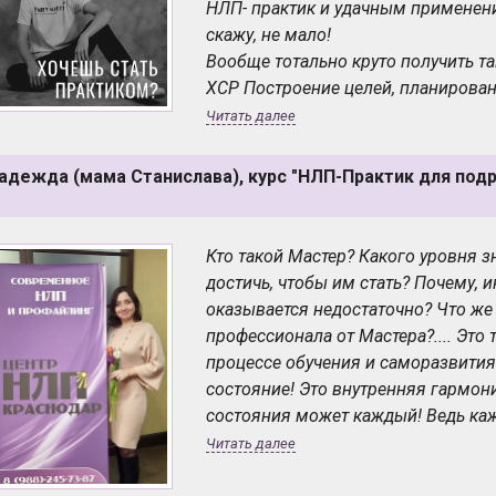
НЛП- практик и удачным применени
скажу, не мало!
Вообще тотально круто получить та
ХСР Построение целей, планирован
решений. Разбор спорных ситуаций
Читать далее
быстрая напитка ресурсами. Навык
языка.
адежда (мама Станислава), курс "НЛП-Практик для подро
Калибровка эмоций, знание физио
конфликтология. Работа с ограни
с подсознательным.
Кто такой Мастер? Какого уровня 
И многое другое уже в копилке!
достичь, чтобы им стать? Почему, 
Я рада, что Центр НЛП-Краснодар 
оказывается недостаточно? Что же
учиться, развиваться, узнавать, пр
профессионала от Мастера?.... Это
этот проект.
процессе обучения и саморазвития.
состояние! Это внутренняя гармони
состояния может каждый! Ведь каж
какой-то своей сфере! Но, к сожал
Читать далее
ограничивающие убеждения и "доб
окружения могут мешать нам повери