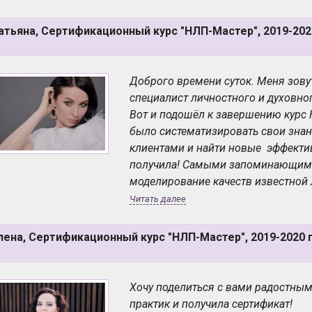
потрясающий инструмент для прора
атьяна, Сертификационный курс "НЛП-Мастер", 2019-2020
неэффективного "багажа"! Это во
индивидуальность и уникальность, 
достижения и реализации СВОИХ це
Доброго времени суток. Меня зовут
окажется недостаточно, можно см
специалист личностного и духовног
личностей, которые вдохновляют 
Вот и подошёл к завершению курс 
состояние расширяет горизонты и
было систематизировать свои знан
клиентами и найти новые эффектив
получила! Самыми запоминающимис
моделирование качеств известной 
миссии.
Читать далее
Хочу выразить свою благодарност
непосредственно руководителю Вла
лена, Сертификационный курс "НЛП-Мастер", 2019-2020 г
ожидания совпадают с реальность
Хочу поделиться с вами радостным
практик и получила сертификат!