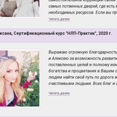
самых потаенных дверей, где есть
необходимых ресурсов. Если вы п
появится еще множество реально д
Читать далее
клиентами. Особая благодарность 
доступный и понятный курс. Ломать
ксана, Сертификационный курс "НЛП-Практик", 2020 г.
разложат по вашим полочка. Вы поз
жизни реально и возможно. И еще
новые люди, которые определенн
Выражаю огромную благодарность 
и Алексею за возможность развит
поставленных целей и полному изм
богатства и процветания в Вашем 
людям найти свой путь по дороге 
счастливыми людьми. Всех благ и 
Читать далее