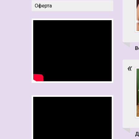
Оферта
В
«
Д