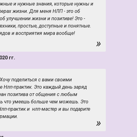
ажные и нужные знания, которые нужны и
сферах жизни. Для меня НЛП - это об
б улучшении жизни и позитиве! Это -
хники, простые, доступные и понятные.
лядов и восприятия мира вообще!
»
чения были наполнены радостью,
 интересными людьми! Хочу
ду за прекрасную организацию процесса
20 гг.
формации, и тренера Евгения за
т таких позитивных и интересных людей
и просто радостно приходить на
 Хочу поделиться с вами своими
е Нлп-практик. Это каждый день заряд
то базовые знания о том , как достичь
кеан позитива от общения с любым
ающими, как понять себя и о многом
шь что умеешь больше чем можешь. Это
в школе, потому что это желательно знать
Нлп-практик и нлп-мастер и вы подарите
и легче и веселее идти по жизни, и
ормации.
»
 прекрасных возможностей! Я вспомнила