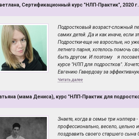
ветлана, Сертификационный курс "НЛП-Практик", 2020 г.
Подростковый возраст-сложный пер
самих детей. Да и как иначе, если 
Подростки-еще не взрослые, но уже
летнего парня, хотелось помочь св
быть другом. И поэтому я посовет
курсе "НЛП для подростков". Хочет
Евгению Гавердову за эффективную р
каждому подростку. Результаты об
Читать далее
намного более осознанным, уверен
видеть пути их реализации, получ
атьяна (мама Дениса), курс "НЛП-Практик для подростков
с людьми и обрел новых друзей.
Знаете, когда в семье три нэлпера -
профессионально, весело, цельно 
поздравить своего старшего сына 