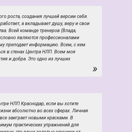
го роста, создания лучшей версии себя.
работает, а вкладывает душу, веру и свои
ва. Всей команде тренеров (Влада,
езусловно являются профессионалами
му преподает информацию. Всем, с кем
ся в стенах Центра НЛП. Всем моя
тия и добра. Это одно из лучших
»
 до сих пор. А все началось с осознания,
зи и системных взаимодействий. По мере
ознаваемая часть айсберга» становилась
ше. И чем более детально осваиваешь
рываются перед тобой. Кто-то из
равлено наше внимание». Для меня НЛП –
нтре НЛП Краснодар, если вы хотите
й действительности, набор фильтров
жизни абсолютно во всех сферах. Личная
есть своя магия, которая заключается в
- все заиграет новыми красками. В
изменять. До скорых встреч)))
симум практических упражнений для
жизни, это ваши золотые ключики от