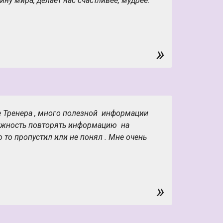
ну мира, делает нас счастливее, мудрее.
»
е Тренера , много полезной информации
можность повторять информацию на
о то пропустил или не понял . Мне очень
»