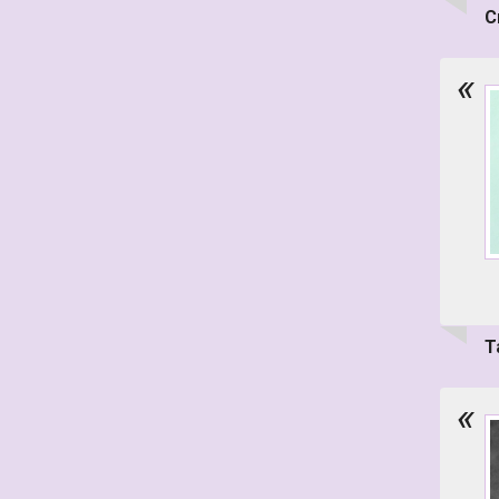
С
«
Т
«